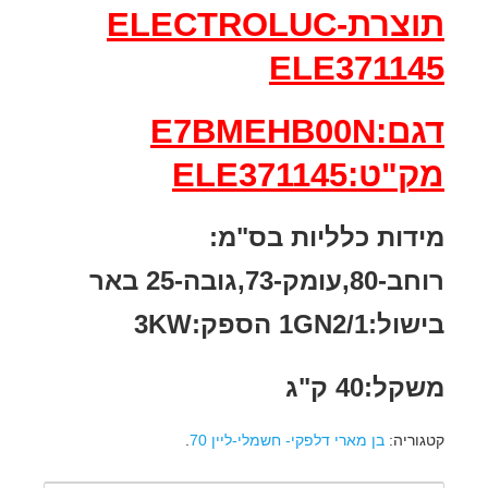
תוצרתELECTROLUC-
ELE371145
דגם:E7BMEHB00N
מק"ט:ELE371145
מידות כלליות בס"מ:
רוחב-80,עומק-73,גובה-25 באר
בישול:1GN2/1 הספק:3KW
משקל:40 ק"ג
קטגוריה:
בן מארי דלפקי- חשמלי-ליין 70
.