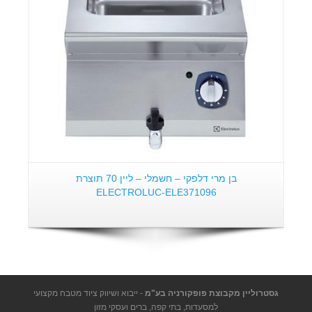
בן מרי דלפקי – חשמלי – ליין 70 תוצרת
ELECTROLUC-ELE371096
גסטרוליין מקבוצת פופקורניה בע"מ
- ייבוא ושיווק ציוד מטבח מקצועי
למסעדות, בתי קפה, ברים ועסקי מזון