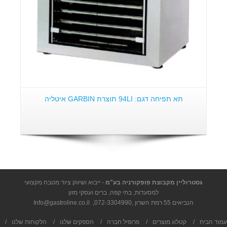
תא תפיחה דגם: 94LI תוצרת GARBIN איטליה
גסטרוליין מקבוצת פופקורניה בע"מ
- ייבוא ושיווק ציוד מטבח מקצועי
למסעדות, בתי קפה, ברים ועסקי מזון
הנביאים 55 רמת השרון ,
072-3304990
,
Info@gastroline.co.il
עמוד הבית
/
קטלוג מוצרים
/
פרופיל חברה
/
הספקים שלנו
/
הלקוחות שלנו
/