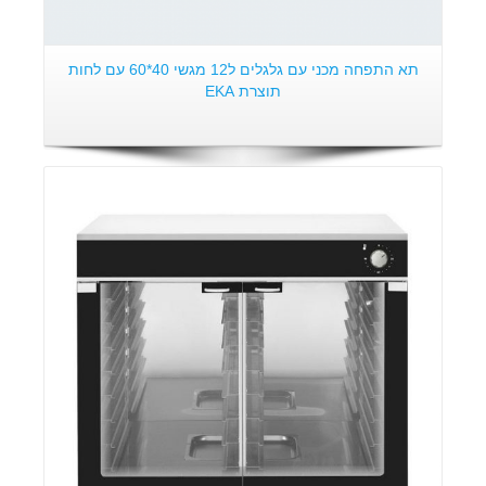
תא התפחה מכני עם גלגלים ל12 מגשי 40*60 עם לחות
תוצרת EKA