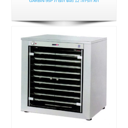
תא תפיחה 12 מגש תוצרת GARBIN-95P
פרטים: