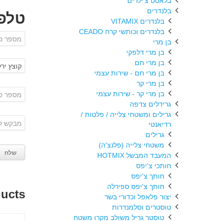
בלאסט צ'ילרים
בלנדרים
טלפו
בלנדרים VITAMIX
בלנדרים וכותשי קרח CEADO
בן מרי
בן מרי דלפקי
בן מרי חם
בן מרי חם - שירות עצמי
בן מרי קר
בן מרי קר - שירות עצמי
גרידלים צדפה
גרילים ומשטחי צלייה / פלטות /
רדיאנטי
גרילים
משטחי צלייה (פלנצ'ה)
המעבד המבשל HOTMIX
חותכי צ'יפס
חותך צ'יפס
חותך צ'יפס ספירלה
ducts
יצור פלאפל וכדורי בשר
טוסטרים וסלמנדרות
טוסטר גריל משולב מקרו משטח