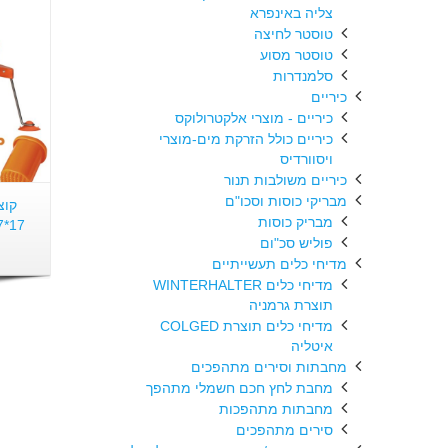
צליה באינפרא
טוסטר לחיצה
טוסטר מסוע
סלמנדרות
כיריים
כיריים - מוצרי אלקטרולוקס
כיריים כולל הזרקת מים-מוצרי
ויסוורדיס
כיריים משולבות תנור
מבריקי כוסות וסכו"ם
קוצ
מבריק כוסות
17*17 מ"מ DYNACUBE
פוליש סכ"ום
מדיחי כלים תעשייתיים
מדיחי כלים WINTERHALTER
תוצרת גרמניה
מדיחי כלים תוצרת COLGED
איטליה
מחבתות וסירים מתהפכים
מחבת לחץ חכם חשמלי מתהפך
מחבתות מתהפכות
סירים מתהפכים