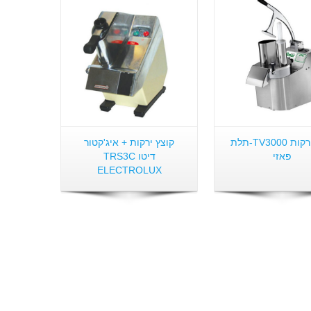
קוצץ ירקות TV3000-תלת
קוצץ ירקות + איג'קטור
פאזי
דיטו TRS3C
ELECTROLUX