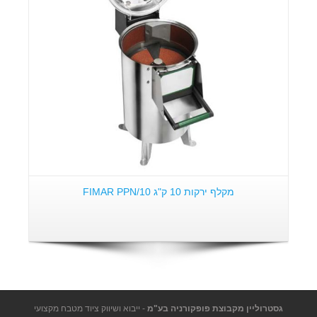
מקלף ירקות 10 ק"ג FIMAR PPN/10
גסטרוליין מקבוצת פופקורניה בע"מ
- ייבוא ושיווק ציוד מטבח מקצועי