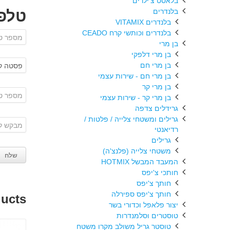
בלאסט צ'ילרים
טלפו
בלנדרים
בלנדרים VITAMIX
בלנדרים וכותשי קרח CEADO
בן מרי
בן מרי דלפקי
בן מרי חם
בן מרי חם - שירות עצמי
בן מרי קר
בן מרי קר - שירות עצמי
גרידלים צדפה
גרילים ומשטחי צלייה / פלטות /
רדיאנטי
גרילים
משטחי צלייה (פלנצ'ה)
המעבד המבשל HOTMIX
חותכי צ'יפס
חותך צ'יפס
חותך צ'יפס ספירלה
ducts
יצור פלאפל וכדורי בשר
טוסטרים וסלמנדרות
טוסטר גריל משולב מקרו משטח