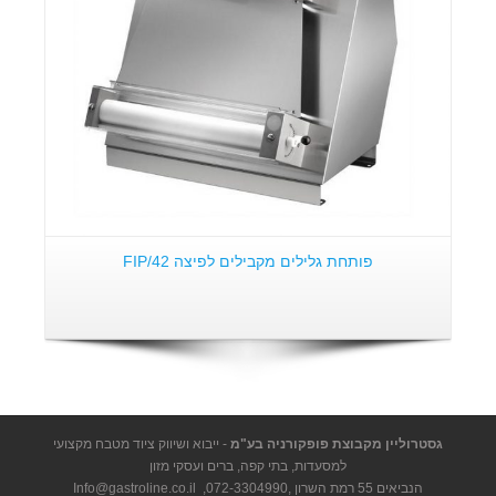
פותחת גלילים מקבילים לפיצה FIP/42
גסטרוליין מקבוצת פופקורניה בע"מ
- ייבוא ושיווק ציוד מטבח מקצועי
למסעדות, בתי קפה, ברים ועסקי מזון
הנביאים 55 רמת השרון ,
072-3304990
,
Info@gastroline.co.il