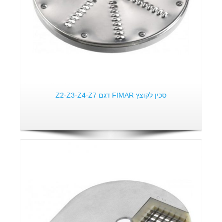
סכין לקוצץ FIMAR דגם Z2-Z3-Z4-Z7
פרטים: