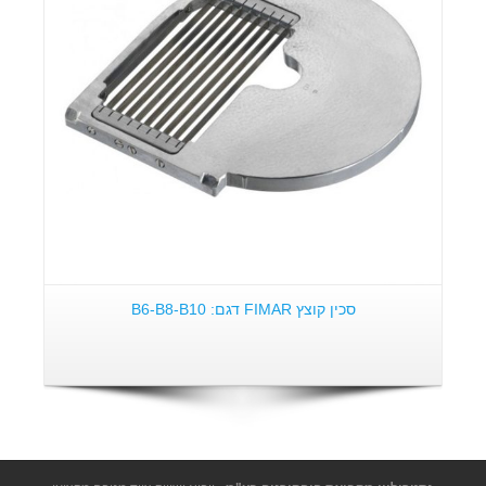
סכין קוצץ FIMAR דגם: B6-B8-B10