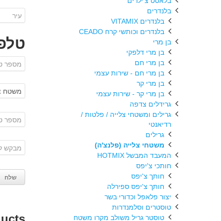
בלאסט צ'ילרים
בלנדרים
בלנדרים VITAMIX
בלנדרים וכותשי קרח CEADO
טלפו
בן מרי
בן מרי דלפקי
בן מרי חם
בן מרי חם - שירות עצמי
בן מרי קר
בן מרי קר - שירות עצמי
גרידלים צדפה
גרילים ומשטחי צלייה / פלטות /
רדיאנטי
גרילים
משטחי צלייה (פלנצ'ה)
המעבד המבשל HOTMIX
חותכי צ'יפס
חותך צ'יפס
חותך צ'יפס ספירלה
יצור פלאפל וכדורי בשר
טוסטרים וסלמנדרות
ducts
טוסטר גריל משולב מקרו משטח