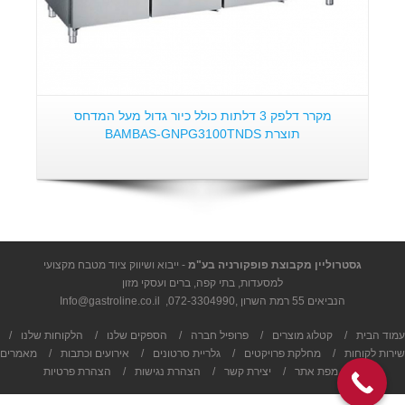
מקרר דלפק 3 דלתות כולל כיור גדול מעל המדחס
תוצרת BAMBAS-GNPG3100TNDS
גסטרוליין מקבוצת פופקורניה בע"מ
- ייבוא ושיווק ציוד מטבח מקצועי
למסעדות, בתי קפה, ברים ועסקי מזון
הנביאים 55 רמת השרון ,
072-3304990
,
Info@gastroline.co.il
עמוד הבית
/
קטלוג מוצרים
/
פרופיל חברה
/
הספקים שלנו
/
הלקוחות שלנו
/
שירות לקוחות
/
מחלקת פרויקטים
/
גלריית סרטונים
/
אירועים וכתבות
/
מאמרים
/
מפת אתר
/
יצירת קשר
/
הצהרת נגישות
/
הצהרת פרטיות