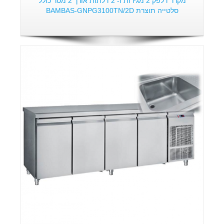
מקרר דלפק 2 מגירות ו- 2 דלתות אורך 2 מטר כולל
סלטייה תוצרת BAMBAS-GNPG3100TN/2D