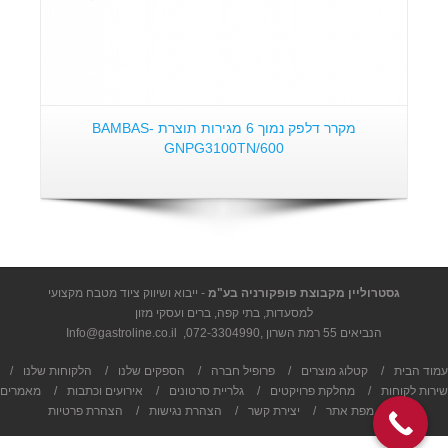
מקרר דלפק נמוך 6 מגירות תוצרת BAMBAS-
GNPG3100TN/600
גסטרוליין מקבוצת פופקורניה בע"מ
- ייבוא ושיווק ציוד מטבח מקצועי
למסעדות, בתי קפה, ברים ועסקי מזון
הנביאים 55 רמת השרון ,
072-3304990
,
Info@gastroline.co.il
עמוד הבית
/
קטלוג מוצרים
/
פרופיל חברה
/
הספקים שלנו
/
הלקוחות שלנו
/
שירות לקוחות
/
מחלקת פרויקטים
/
גלריית סרטונים
/
אירועים וכתבות
/
מאמרים
/
מפת אתר
/
יצירת קשר
/
הצהרת נגישות
/
הצהרת פרטיות