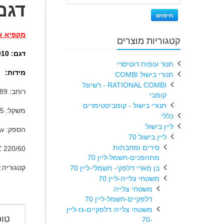
דגם:A 5010
חיפוש
מקפיא ארון 
קטגוריות מוצרים
דגם: TEKNA5010
תנור עופות רוטיסרי
מידות:
תנורי בישול COMBI
RATIONAL COMBI - רשיונל
רוחב: 89 ס"מ, עומק: 67 ס"מ, גובה: 195 ס"מ.
קומבי
תנורי בישול - קומביסטימרים
משקל: 195 ק"ג
כללי
ליין בישול
הספק: 3kw
ליין בישול 70
סירים ומחבתות
Z 220/60
מתהפכים-חשמל-ליין 70
קטגוריה:
בן מארי דלפקי- חשמלי-ליין 70
משטחי צלייה-ליין 70
משטחי צלייה
דלפקיים-חשמל-ליין 70
משטחי צלייה דלפקיים-גז-ליין
טופ
-70