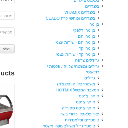
בלאסט צ'ילרים
בלנדרים
בלנדרים VITAMIX
בלנדרים וכותשי קרח CEADO
בן מרי
בן מרי דלפקי
בן מרי חם
בן מרי חם - שירות עצמי
בן מרי קר
בן מרי קר - שירות עצמי
גרידלים צדפה
גרילים ומשטחי צלייה / פלטות /
ducts
רדיאנטי
גרילים
משטחי צלייה (פלנצ'ה)
המעבד המבשל HOTMIX
חותכי צ'יפס
חותך צ'יפס
חותך צ'יפס ספירלה
יצור פלאפל וכדורי בשר
טוסטרים וסלמנדרות
טוסטר גריל משולב מקרו משטח