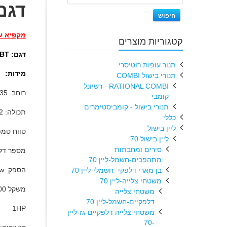
דגם: 410BT
חיפוש
מקפיא עו
קטגוריות מוצרים
דגם: GNPG1410BT
תנור עופות רוטיסרי
מידות:
תנורי בישול COMBI
RATIONAL COMBI - רשיונל
רוחב: 135 ס"מ, עומק: 80 ס"מ, גובה: 210 ס"מ.
קומבי
תנורי בישול - קומביסטימרים
תכולה: 1232 ליטר.
כללי
ליין בישול
טווח טמפרט
ליין בישול 70
סירים ומחבתות
מספר דלת
מתהפכים-חשמל-ליין 70
הספק: 850w
בן מארי דלפקי- חשמלי-ליין 70
משטחי צלייה-ליין 70
משקל 200 ק"ג.
משטחי צלייה
דלפקיים-חשמל-ליין 70
1HP
משטחי צלייה דלפקיים-גז-ליין
-70