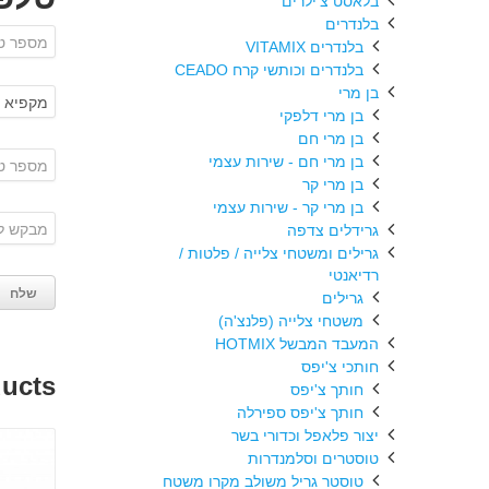
בלאסט צ'ילרים
בלנדרים
בלנדרים VITAMIX
בלנדרים וכותשי קרח CEADO
בן מרי
בן מרי דלפקי
בן מרי חם
בן מרי חם - שירות עצמי
בן מרי קר
בן מרי קר - שירות עצמי
גרידלים צדפה
גרילים ומשטחי צלייה / פלטות /
רדיאנטי
גרילים
משטחי צלייה (פלנצ'ה)
המעבד המבשל HOTMIX
חותכי צ'יפס
ducts
חותך צ'יפס
חותך צ'יפס ספירלה
יצור פלאפל וכדורי בשר
טוסטרים וסלמנדרות
טוסטר גריל משולב מקרו משטח