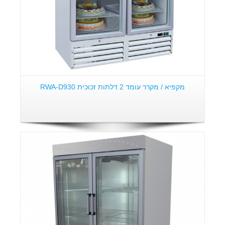
מקפיא / מקרר עומד 2 דלתות זכוכית RWA-D930
פרטים: