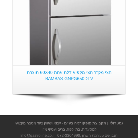
חצי מקרר חצי מקפיא דלת אחת 60X40 תוצרת
BAMBAS-GNPG650DTV
גסטרוליין מקבוצת פופקורניה בע"מ
- ייבוא ושיווק ציוד מטבח מקצועי
למסעדות, בתי קפה, ברים ועסקי מזון
הנביאים 55 רמת השרון ,
072-3304990
,
Info@gastroline.co.il