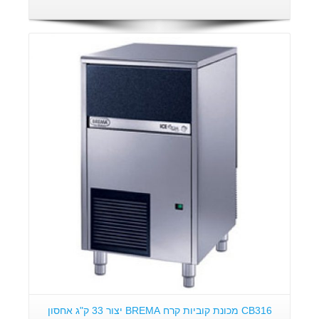
פרטים:
CB316 מכונת קוביות קרח BREMA יצור 33 ק"ג אחסון