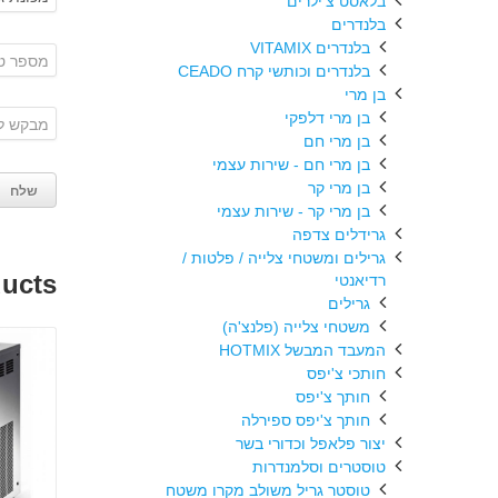
בלאסט צ'ילרים
בלנדרים
בלנדרים VITAMIX
בלנדרים וכותשי קרח CEADO
בן מרי
בן מרי דלפקי
בן מרי חם
בן מרי חם - שירות עצמי
בן מרי קר
בן מרי קר - שירות עצמי
גרידלים צדפה
גרילים ומשטחי צלייה / פלטות /
ducts
רדיאנטי
גרילים
משטחי צלייה (פלנצ'ה)
המעבד המבשל HOTMIX
חותכי צ'יפס
חותך צ'יפס
חותך צ'יפס ספירלה
יצור פלאפל וכדורי בשר
טוסטרים וסלמנדרות
טוסטר גריל משולב מקרו משטח