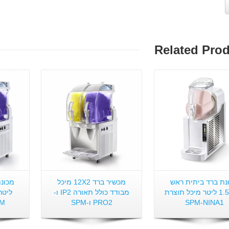
Related Pro
פרטים:
פרטים:
נת ברד ביתית ראש
מכשיר ברד 12X2 מיכל
אחד 1.5 ליטר מיכל תוצרת
מבודד כולל תאורה IP2 ו-
SPM-NINA1
PRO2 ו-SPM
SPM כ