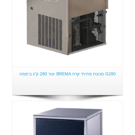
G280 מכונת פתיתי קרח BREMA יצור 280 ק"ג ביממה
פרטים: