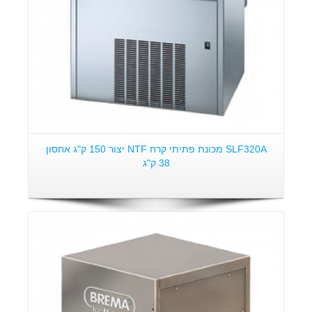
SLF320A מכונת פתיתי קרח NTF יצור 150 ק"ג אחסון
38 ק"ג
פרטים: