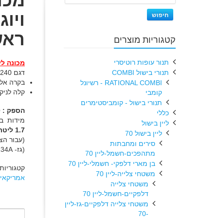
מכו
חיפוש
ראשים 40
קטגוריות מוצרים
תנור עופות רוטיסרי
מכונה לי
תנורי בישול COMBI
דגם 240
בקרה אלק
RATIONAL COMBI - רשיונל
קלה לניקו
קומבי
תנורי בישול - קומביסטימרים
הספק : 40 ליטר לשעה.
כללי
מידות בס"מ: רוחב- 
ליין בישול
1.7 ליטר
ליין בישול 70
סירים ומחבתות
(גז- R134A ) הספק: kw 2.5
מתהפכים-חשמל-ליין 70
בן מארי דלפקי- חשמלי-ליין 70
קטגוריות
משטחי צלייה-ליין 70
אמריקאית
משטחי צלייה
דלפקיים-חשמל-ליין 70
משטחי צלייה דלפקיים-גז-ליין
-70