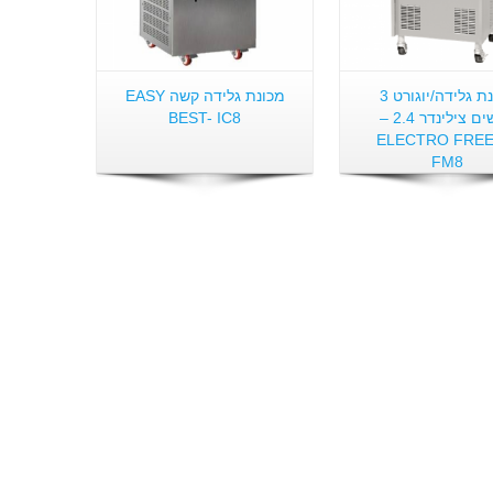
מכונת גלידה/יוגורט 3
מכונת גלידה קשה EASY
ראשים צילינדר 2.4 –
BEST- IC8
ELECTRO FREE
FM8