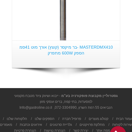
MASTERDMX410 -בר מיקסר (קוצץ) אורך מוט 41סמ
הספק 600W מתפרק
גסטרוליין מקבוצת פופקורניה בע"מ
- ייבוא ושיווק ציוד מטבח מקצועי
למסעדות, בתי קפה, ברים ועסקי מזון
הנביאים 55 רמת השרון ,
072-3304990
,
Info@gastroline.co.il
עמוד הבית
/
קטלוג מוצרים
/
פרופיל חברה
/
הספקים שלנו
/
הלקוחות שלנו
/
שירות לקוחות
/
מחלקת פרויקטים
/
גלריית סרטונים
/
אירועים וכתבות
/
מאמרים
/
מפת אתר
/
יצירת קשר
/
הצהרת נגישות
/
הצהרת פרטיות