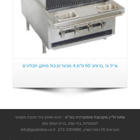
גריל גז ,ברוחב 60 ס"מ,4 מבערים,כול מתקן תבלינים
גסטרוליין מקבוצת פופקורניה בע"מ
- ייבוא ושיווק ציוד מטבח מקצועי
למסעדות, בתי קפה, ברים ועסקי מזון
הנביאים 55 רמת השרון ,
072-3304990
,
Info@gastroline.co.il