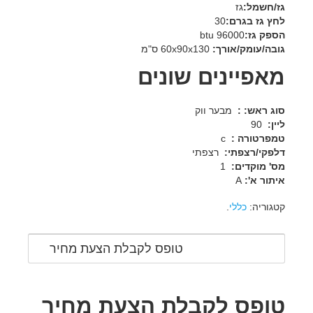
גז/חשמל:
גז
לחץ גז בגרם:
30
הספק גז:
96000 btu
גובה/עומק/אורך:
60x90x130 ס"מ
מאפיינים שונים
סוג ראש: :
מבער ווק
ליין:
90
טמפרטורה :
c
דלפקי/רצפתי:
רצפתי
מס' מוקדים:
1
איתור א':
A
קטגוריה:
כללי
.
טופס לקבלת הצעת מחיר
טופס לקבלת הצעת מחיר