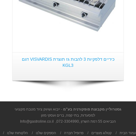
כיריים דלפקיות 3 להבות גז תוצרת VISVARDIS דגם
KGL3
גסטרוליין מקבוצת פופקורניה בע"מ
- ייבוא ושיווק ציוד מטבח מקצועי
למסעדות, בתי קפה, ברים ועסקי מזון
הנביאים 55 רמת השרון ,
072-3304990
,
Info@gastroline.co.il
עמוד הבית
/
קטלוג מוצרים
/
פרופיל חברה
/
הספקים שלנו
/
הלקוחות שלנו
/