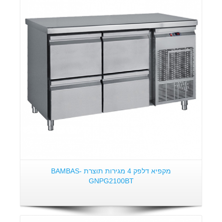
מקפיא דלפק 4 מגירות תוצרת BAMBAS-
GNPG2100BT