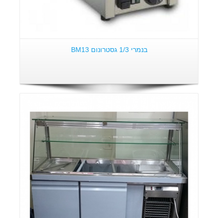
בנמרי 1/3 גסטרונום BM13
פרטים: