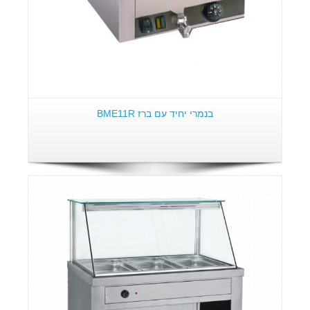
בנמרי יחיד עם ברז BME11R
פרטים: