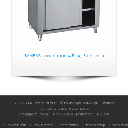
בן מרי חם 3 , 4 ו 5 גסטרונום תוצרת -BAMBAS
גסטרוליין מקבוצת פופקורניה בע"מ
- ייבוא ושיווק ציוד מטבח מקצועי
למסעדות, בתי קפה, ברים ועסקי מזון
הנביאים 55 רמת השרון ,
072-3304990
,
Info@gastroline.co.il
עמוד הבית
/
קטלוג מוצרים
/
פרופיל חברה
/
הספקים שלנו
/
הלקוחות שלנו
/