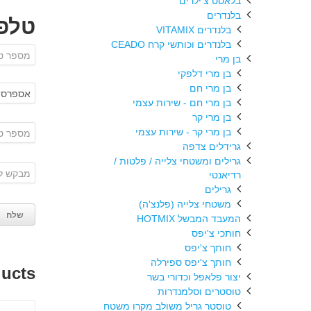
בלאסט צ'ילרים
בלנדרים
טלפו
בלנדרים VITAMIX
בלנדרים וכותשי קרח CEADO
בן מרי
בן מרי דלפקי
בן מרי חם
בן מרי חם - שירות עצמי
בן מרי קר
בן מרי קר - שירות עצמי
גרידלים צדפה
גרילים ומשטחי צלייה / פלטות /
רדיאנטי
גרילים
משטחי צלייה (פלנצ'ה)
המעבד המבשל HOTMIX
חותכי צ'יפס
חותך צ'יפס
חותך צ'יפס ספירלה
ducts
יצור פלאפל וכדורי בשר
טוסטרים וסלמנדרות
טוסטר גריל משולב מקרו משטח