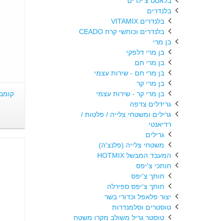
בלאסט צ'ילרים
בלנדרים
בלנדרים VITAMIX
בלנדרים וכותשי קרח CEADO
בן מרי
בן מרי דלפקי
בן מרי חם
בן מרי חם - שירות עצמי
בן מרי קר
בן מרי קר - שירות עצמי
גרידלים צדפה
גרילים ומשטחי צלייה / פלטות /
רדיאנטי
גרילים
משטחי צלייה (פלנצ'ה)
המעבד המבשל HOTMIX
חותכי צ'יפס
חותך צ'יפס
חותך צ'יפס ספירלה
יצור פלאפל וכדורי בשר
טוסטרים וסלמנדרות
טוסטר גריל משולב מקרו משטח