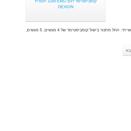
קומביסטימר דגם 108FEMD תוצרת
DEXION
בעמוד זה תוכלו להתרשם ממגוון רחב של תנורי בישול קומביסטימרים / תנור בישול תעשייתי. החל מתנור בישול קומביסטימר של 4 מגשים, 5 מגשים,
בא