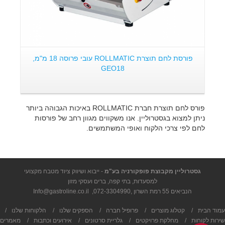
פורסת לחם תוצרת ROLLMATIC עובי פרוסה 18 מ"מ,
GEO18
פורס לחם תוצרת חברת ROLLMATIC באיכות הגבוהה ביותר
ניתן למצוא בגסטרוליין. אנו משקווים מגוון רחב של פורסות
לחם לפי צרכי הלקוח ואופי המשתמשים.
גסטרוליין מקבוצת פופקורניה בע"מ
- ייבוא ושיווק ציוד מטבח מקצועי
למסעדות, בתי קפה, ברים ועסקי מזון
הנביאים 55 רמת השרון ,
072-3304990
,
Info@gastroline.co.il
עמוד הבית
/
קטלוג מוצרים
/
פרופיל חברה
/
הספקים שלנו
/
הלקוחות שלנו
/
שירות לקוחות
/
מחלקת פרויקטים
/
גלריית סרטונים
/
אירועים וכתבות
/
מאמרים