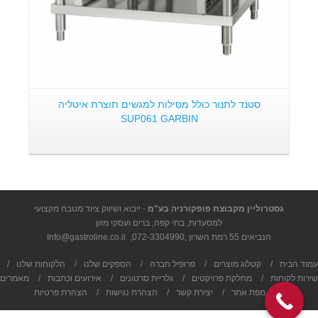
סטנד לתנור כולל מסילות למגשים תוצרת איטליה
SUP061 GARBIN
גסטרוליין מקבוצת פופקורניה בע"מ
- ייבוא ושיווק ציוד מטבח מקצועי
למסעדות, בתי קפה, ברים ועסקי מזון
הנביאים 55 רמת השרון ,
072-3304990
,
Info@gastroline.co.il
עמוד הבית
/
קטלוג מוצרים
/
פרופיל חברה
/
הספקים שלנו
/
הלקוחות שלנו
/
שירות לקוחות
/
מחלקת פרויקטים
/
גלריית סרטונים
/
אירועים וכתבות
/
מאמרים
/
מפת אתר
/
יצירת קשר
/
הצהרת נגישות
/
הצהרת פרטיות