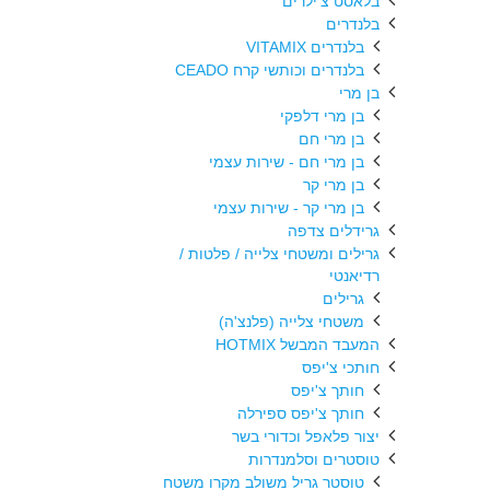
בלאסט צ'ילרים
בלנדרים
בלנדרים VITAMIX
בלנדרים וכותשי קרח CEADO
בן מרי
בן מרי דלפקי
בן מרי חם
בן מרי חם - שירות עצמי
בן מרי קר
בן מרי קר - שירות עצמי
גרידלים צדפה
גרילים ומשטחי צלייה / פלטות /
רדיאנטי
גרילים
משטחי צלייה (פלנצ'ה)
המעבד המבשל HOTMIX
חותכי צ'יפס
חותך צ'יפס
חותך צ'יפס ספירלה
יצור פלאפל וכדורי בשר
טוסטרים וסלמנדרות
טוסטר גריל משולב מקרו משטח