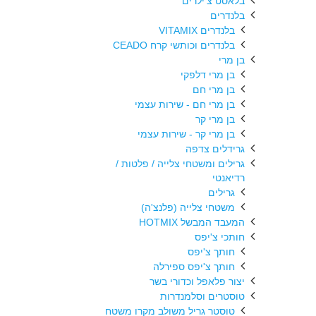
בלאסט צ'ילרים
בלנדרים
בלנדרים VITAMIX
בלנדרים וכותשי קרח CEADO
בן מרי
בן מרי דלפקי
בן מרי חם
בן מרי חם - שירות עצמי
בן מרי קר
בן מרי קר - שירות עצמי
גרידלים צדפה
גרילים ומשטחי צלייה / פלטות /
רדיאנטי
גרילים
משטחי צלייה (פלנצ'ה)
המעבד המבשל HOTMIX
חותכי צ'יפס
חותך צ'יפס
חותך צ'יפס ספירלה
יצור פלאפל וכדורי בשר
טוסטרים וסלמנדרות
טוסטר גריל משולב מקרו משטח