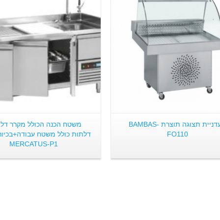
פרטים:
פרטים:
מעדניית תצוגה תוצרת BAMBAS-
FO110
דלתות כולל משטח עבודה+בכיור
MERCATUS-P1