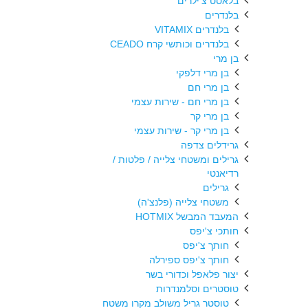
בלאסט צ'ילרים
בלנדרים
בלנדרים VITAMIX
בלנדרים וכותשי קרח CEADO
בן מרי
בן מרי דלפקי
בן מרי חם
בן מרי חם - שירות עצמי
בן מרי קר
בן מרי קר - שירות עצמי
גרידלים צדפה
גרילים ומשטחי צלייה / פלטות /
רדיאנטי
גרילים
משטחי צלייה (פלנצ'ה)
המעבד המבשל HOTMIX
חותכי צ'יפס
חותך צ'יפס
חותך צ'יפס ספירלה
יצור פלאפל וכדורי בשר
טוסטרים וסלמנדרות
טוסטר גריל משולב מקרו משטח