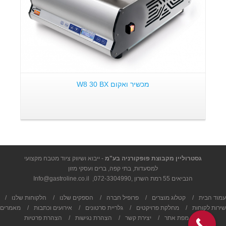
מכשיר ואקום W8 30 BX
גסטרוליין מקבוצת פופקורניה בע"מ
- ייבוא ושיווק ציוד מטבח מקצועי
למסעדות, בתי קפה, ברים ועסקי מזון
הנביאים 55 רמת השרון ,
072-3304990
,
Info@gastroline.co.il
עמוד הבית
/
קטלוג מוצרים
/
פרופיל חברה
/
הספקים שלנו
/
הלקוחות שלנו
/
שירות לקוחות
/
מחלקת פרויקטים
/
גלריית סרטונים
/
אירועים וכתבות
/
מאמרים
/
מפת אתר
/
יצירת קשר
/
הצהרת נגישות
/
הצהרת פרטיות