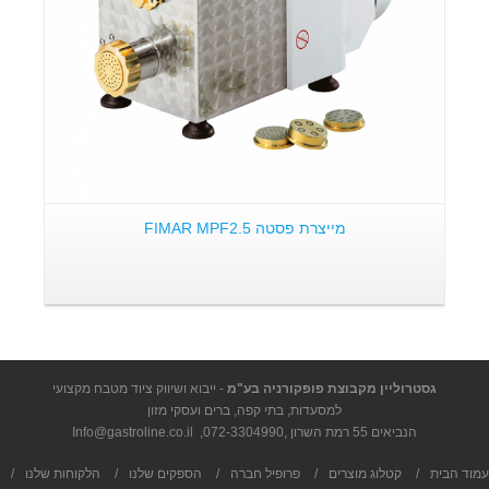
מייצרת פסטה FIMAR MPF2.5
גסטרוליין מקבוצת פופקורניה בע"מ
- ייבוא ושיווק ציוד מטבח מקצועי
למסעדות, בתי קפה, ברים ועסקי מזון
הנביאים 55 רמת השרון ,
072-3304990
,
Info@gastroline.co.il
עמוד הבית
/
קטלוג מוצרים
/
פרופיל חברה
/
הספקים שלנו
/
הלקוחות שלנו
/