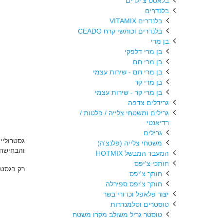
בלאסט צ'ילרים
בלנדרים
בלנדרים VITAMIX
בלנדרים וכותשי קרח CEADO
בן מרי
בן מרי דלפקי
בן מרי חם
בן מרי חם - שירות עצמי
בן מרי קר
בן מרי קר - שירות עצמי
גרידלים צדפה
גרילים ומשטחי צלייה / פלטות /
רדיאנטי
גרילים
גסטרוליי
משטחי צלייה (פלנצ'ה)
והבחישה 
המעבד המבשל HOTMIX
חותכי צ'יפס
רק בגסטר
חותך צ'יפס
חותך צ'יפס ספירלה
יצור פלאפל וכדורי בשר
טוסטרים וסלמנדרות
טוסטר גריל משולב מקרו משטח