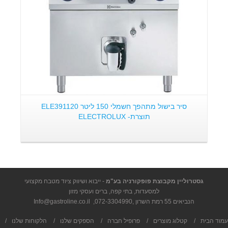
סיר בישול מתהפך חשמלי 150 ליטר ELE391120
תוצרת- ELECTROLUX
גסטרוליין מקבוצת פופקורניה בע"מ
- ייבוא ושיווק ציוד מטבח מקצועי
למסעדות, בתי קפה, ברים ועסקי מזון
הנביאים 55 רמת השרון ,
072-3304990
,
Info@gastroline.co.il
עמוד הבית
/
קטלוג מוצרים
/
פרופיל חברה
/
הספקים שלנו
/
הלקוחות שלנו
/