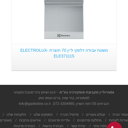
משטח עבודה דלפקי ליין 70 תוצרת ELECTROLUX-
ELE371115
גסטרוליין מקבוצת פופקורניה בע"מ
- ייבוא ושיווק ציוד מטבח מקצועי
למסעדות, בתי קפה, ברים ועסקי מזון
הנביאים 55 רמת השרון ,
072-3304990
,
Info@gastroline.co.il
עמוד הבית
/
קטלוג מוצרים
/
פרופיל חברה
/
הספקים שלנו
/
הלקוחות שלנו
/
שירות לקוחות
/
מחלקת פרויקטים
/
גלריית סרטונים
/
אירועים וכתבות
/
מאמרים
/
מפת אתר
/
יצירת קשר
/
הצהרת נגישות
/
הצהרת פרטיות