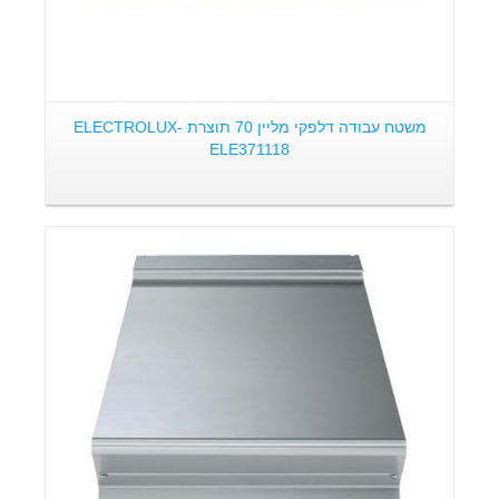
משטח עבודה דלפקי מליין 70 תוצרת ELECTROLUX-
ELE371118
פרטים: