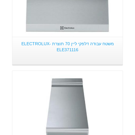
משטח עבודה דלפקי ליין 70 תוצרת ELECTROLUX-
ELE371116
פרטים: