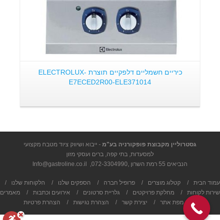
כיריים חשמליים דלפקיים תוצרת ELECTROLUX-
E7ECED2R00-ELE371014
גסטרוליין מקבוצת פופקורניה בע"מ
- ייבוא ושיווק ציוד מטבח מקצועי
למסעדות, בתי קפה, ברים ועסקי מזון
הנביאים 55 רמת השרון ,
072-3304990
,
Info@gastroline.co.il
עמוד הבית
/
קטלוג מוצרים
/
פרופיל חברה
/
הספקים שלנו
/
הלקוחות שלנו
/
שירות לקוחות
/
מחלקת פרויקטים
/
גלריית סרטונים
/
אירועים וכתבות
/
מאמרים
/
מפת אתר
/
יצירת קשר
/
הצהרת נגישות
/
הצהרת פרטיות