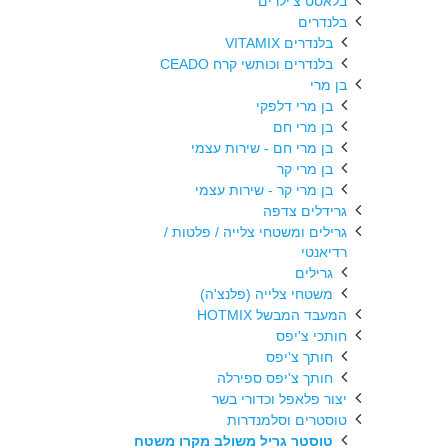
בלאסט צ'ילרים
בלנדרים
בלנדרים VITAMIX
בלנדרים וכותשי קרח CEADO
בן מרי
בן מרי דלפקי
בן מרי חם
בן מרי חם - שירות עצמי
בן מרי קר
בן מרי קר - שירות עצמי
גרידלים צדפה
גרילים ומשטחי צלייה / פלטות /
רדיאנטי
גרילים
משטחי צלייה (פלנצ'ה)
המעבד המבשל HOTMIX
חותכי צ'יפס
חותך צ'יפס
חותך צ'יפס ספירלה
יצור פלאפל וכדורי בשר
טוסטרים וסלמנדרות
טוסטר גריל משולב מקרו משטח