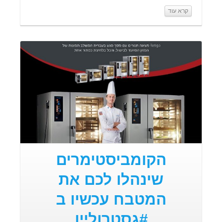
קרא עוד
קרא עוד
הקומביסטימרים
שינהלו לכם את
המטבח עכשיו ב
#גסטרוליין