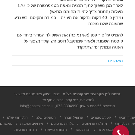
לאחר מכן נשפוך לתוך תבנית ונאפה בטמפרטורה של כ- 170
מעלות (התנור צריך להיות מחומם מראש)
נמתין כ- 40 דקות ונדקור את העוגה – במידה והקיסם יבש נדע
שהעוגה שלנו מוכנה.
להמיס על סיר קטן (אש נמוכה) את השוקולד המריר ביחד עם
קופסת השמנת ולאחר שמתקבל רוטב השוקולד נשפוך על
העוגה ונמתין עד שתתקרר
מאמרים
גסטרוליין מקבוצת פופקורניה בע"מ
- ייבוא ושיווק ציוד מטבח מקצועי
למסעדות, בתי קפה, ברים ועסקי מזון
הנביאים 55 רמת השרון ,
072-3304990
,
Info@gastroline.co.il
עמוד הבית
/
קטלוג מוצרים
/
פרופיל חברה
/
הספקים שלנו
/
הלקוחות שלנו
/
שירות לקוחות
/
מחלקת פרויקטים
/
גלריית סרטונים
/
אירועים וכתבות
/
מאמרים
/
מפת אתר
/
יצירת קשר
/
הצהרת נגישות
/
הצהרת פרטיות