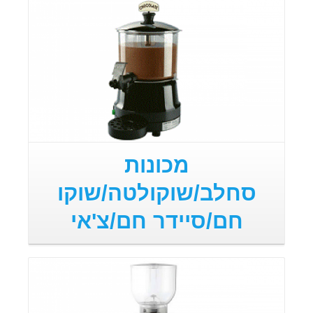
מכונות
סחלב/שוקולטה/שוקו
חם/סיידר חם/צ'אי