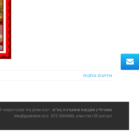
אירועים וכתבות
גסטרוליין מקבוצת פופקורניה בע"מ
- ייבוא ושיווק ציוד מטבח מקצועי ל
הנביאים 55 רמת השרון ,
072-3304990
,
Info@gastroline.co.il