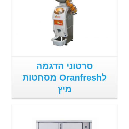
סרטוני הדגמה
לOranfresh מסחטות
מיץ